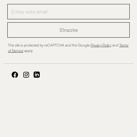
This site is protected by reCAPTCHA and the Google
Privacy Policy
and
Terms
of Service
apply.
Politique de Confidentialité
Conditions d'Utilisation
Paramètres des Cookies
© 2026 Cozy World. Tous droits réservés.