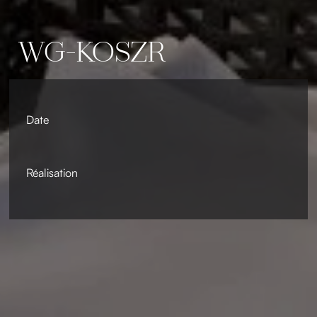
WG-KOSZR
Date
Réalisation