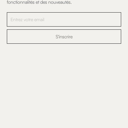
fonctionnalités et des nouveautés.
This site is protected by reCAPTCHA and the Google
Privacy Policy
and
Terms
of Service
apply.
Politique de Confidentialité
Conditions d'Utilisation
Paramètres des Cookies
© 2026 Cozy World. Tous droits réservés.