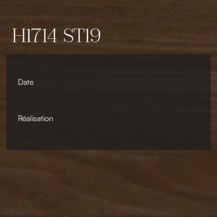
H1714 ST19
Date
Réalisation