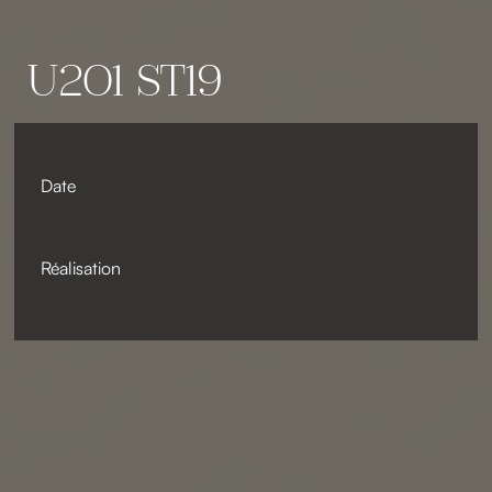
U201 ST19
Date
Réalisation