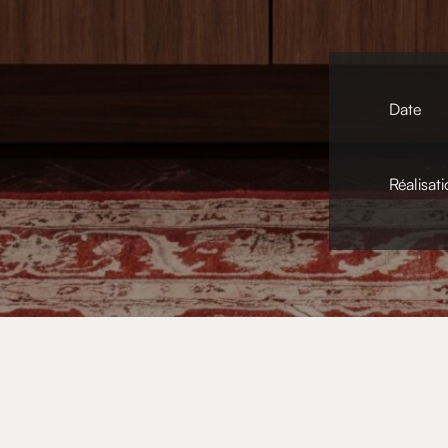
Date
Réalisat