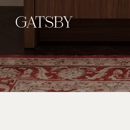
GATSBY