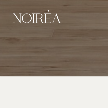
NOIRÉA